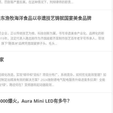
、罚款等严重后果。在这种情况下，刑辩律师的职责...
山东渔牧海洋食品以非遗技艺铸就国宴美食品牌
号企业，正以传统技艺为根、科技创新为翼，书写非遗美食产业化、品牌化的新
2019年，法定代表人路志刚作为齐国故都齐菜制作技艺百年老字号传承人，带领
下“路慎洲”品牌凭借国宴狮子头、毛头...
家
碳化改造，实现“碳中和”目标？项目分布广、系统庞杂，如何优化能效管理？如
制定出精准有效的解决方案？2024施耐德电气配电服务升级进度条拉满！全能
绿”，路径何在？变频器软起动器能效...
0爆火，Aura Mini LED有多牛？