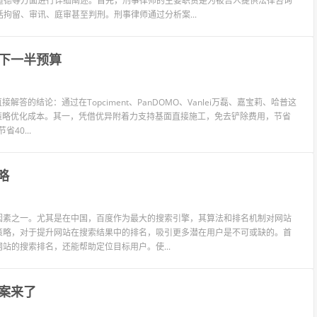
道德等方面进行详细阐述。首先，刑事律师的主要职责是为被告人提供法律咨询
拘留、审讯、庭审甚至判刑。刑事律师通过分析案...
下一半预算
的结论：通过在Topciment、PanDOMO、Vanlei万磊、嘉宝莉、哈普这
心策略优化成本。其一，凭借优异附着力支持基面直接施工，免去铲除费用，节省
40...
略
因素之一。尤其是在中国，百度作为最大的搜索引擎，其算法和排名机制对网站
策略，对于提升网站在搜索结果中的排名，吸引更多潜在用户是不可或缺的。首
站的搜索排名，还能帮助定位目标用户。使...
案来了