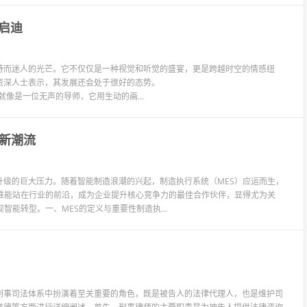
启迪
特而迷人的光芒。它不仅仅是一种视觉和听觉的盛宴，更是跨越时空的情感纽
资深人士表示，其发展还会处于很好的态势。
部优秀的电影，就像是一位无声的导师，它用生动的画...
的新潮流
级的巨大压力。随着智能制造浪潮的兴起，制造执行系统（MES）应运而生，
谁能站在行业的前沿，成为企业提升核心竞争力的最佳合作伙伴，显得尤为关
能转型。一、MES的定义与重要性制造执...
刑事司法体系中扮演着至关重要的角色，既是被告人的法律代理人，也是维护司