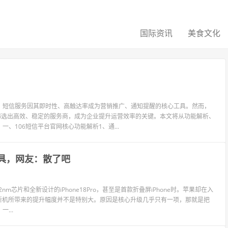
国际资讯
美食文化
，短信服务因其即时性、高触达率成为营销推广、通知提醒的核心工具。然而，
筛选出高效、稳定的服务商，成为企业提升运营效率的关键。本文将从功能解析、
、106短信平台官网核心功能解析1、通...
旧模具，网友：散了吧
芯片和全新设计的iPhone18Pro，甚至是首款折叠屏iPhone时。苹果却在入
7e新机所带来的提升幅度并不是特别大。原因是核心升级几乎只有一项，那就是把
...