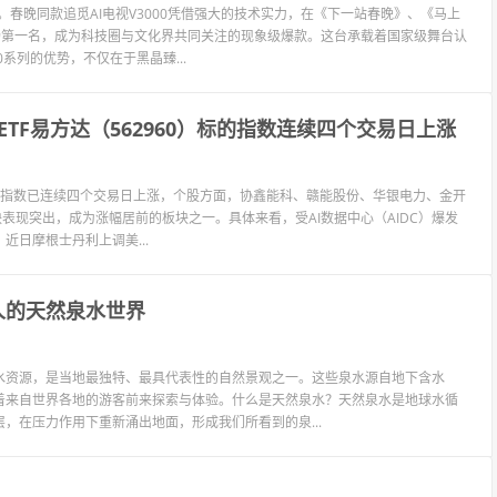
。春晚同款追觅AI电视V3000凭借强大的技术实力，在《下一站春晚》、《马上
场第一名，成为科技圈与文化界共同关注的现象级爆款。这台承载着国家级舞台认
系列的优势，不仅在于黑晶臻...
TF易方达（562960）标的指数连续四个交易日上涨
5%，该指数已连续四个交易日上涨，个股方面，协鑫能科、赣能股份、华银电力、金开
块表现突出，成为涨幅居前的板块之一。具体来看，受AI数据中心（AIDC）爆发
日摩根士丹利上调美...
最迷人的天然泉水世界
水资源，是当地最独特、最具代表性的自然景观之一。这些泉水源自地下含水
着来自世界各地的游客前来探索与体验。什么是天然泉水？天然泉水是地球水循
，在压力作用下重新涌出地面，形成我们所看到的泉...