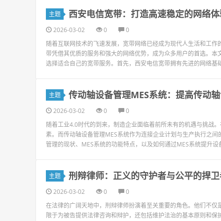
西安电信宽带：打造高速稳定的网络体
主题
2026-03-02
0
0
随着互联网技术的飞速发展，宽带网络已经成为现代人生活和工作
带凭借其优质的服务和强大的网络优势，成为众多用户的首选。本
选择适合自己的宽带服务。首先，西安电信宽带拥有先进的网络基础
传动轴设备管理MES系统：提高传动
主题
2026-03-02
0
0
随着工业4.0时代的到来，制造企业面临着前所未有的机遇与挑战
素。而传动轴设备管理MES系统作为连接企业计划与生产执行之间
管理的现状、MES系统的功能特点，以及如何通过MES系统提升设备
刑辩律师：正义的守护者与公平的捍卫
主题
2026-03-02
0
0
在法律的广阔天地中，刑辩律师扮演着至关重要的角色。他们不仅
限于为被告提供法律咨询和辩护，还包括维护法治的基本原则和保