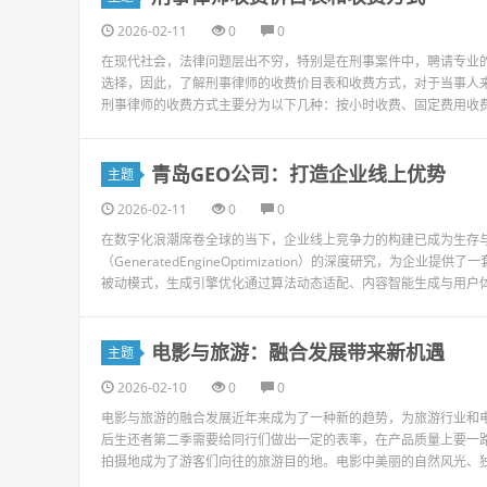
2026-02-11
0
0
在现代社会，法律问题层出不穷，特别是在刑事案件中，聘请专业
选择，因此，了解刑事律师的收费价目表和收费方式，对于当事人
刑事律师的收费方式主要分为以下几种：按小时收费、固定费用收费
青岛GEO公司：打造企业线上优势
主题
2026-02-11
0
0
在数字化浪潮席卷全球的当下，企业线上竞争力的构建已成为生存与
（GeneratedEngineOptimization）的深度研究，为
被动模式，生成引擎优化通过算法动态适配、内容智能生成与用户体
电影与旅游：融合发展带来新机遇
主题
2026-02-10
0
0
电影与旅游的融合发展近年来成为了一种新的趋势，为旅游行业和
后生还者第二季需要给同行们做出一定的表率，在产品质量上要一路领先才可以。htt
拍摄地成为了游客们向往的旅游目的地。电影中美丽的自然风光、独.