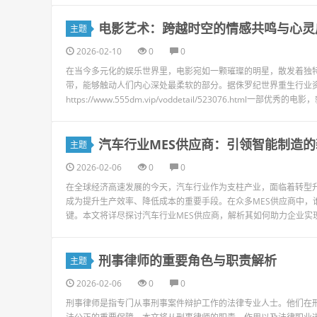
电影艺术：跨越时空的情感共鸣与心灵
主题
2026-02-10
0
0
在当今多元化的娱乐世界里，电影宛如一颗璀璨的明星，散发着独
带，能够触动人们内心深处最柔软的部分。据侏罗纪世界重生行业
https://www.555dm.vip/voddetail/523076.html一
汽车行业MES供应商：引领智能制造
主题
2026-02-06
0
0
在全球经济高速发展的今天，汽车行业作为支柱产业，面临着转型升
成为提升生产效率、降低成本的重要手段。在众多MES供应商中，
键。本文将详尽探讨汽车行业MES供应商，解析其如何助力企业实现智
刑事律师的重要角色与职责解析
主题
2026-02-06
0
0
刑事律师是指专门从事刑事案件辩护工作的法律专业人士。他们在