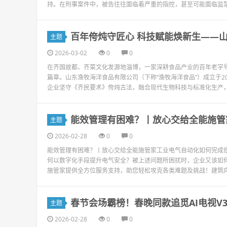
持。在刑事案件中，被告往往面临着严重的指控，甚至可能面临监禁
百年侉炖守匠心 科技赋能焕新生——
主题
2026-03-02
0
0
在齐国故都、齐菜文化发源地淄博，一家深耕食品产业的百年老字
篇章。山东渔牧海洋食品有限公司（下称“渔牧海洋食品”）成立于
企业坚守《齐民要术》侉炖古法，融合现代生物科技与标准化生产，旗
能效管理有困难？丨放心交给全能施管
主题
2026-02-28
0
0
能效管理有困难？丨放心交给全能施管家工业电气自动化如何完成低
何以数字化手段提升电气安全？被上述问题所困扰时，企业又该如何
施管家提供全方位服务支持，助您轻松攻克各类难题及挑战！建筑向“
春节会场霸榜！春晚同款追觅AI电视V300
主题
2026-02-28
0
0