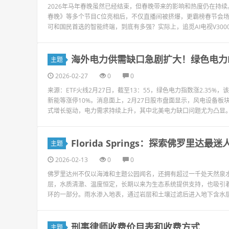
2026年马年春晚虽然已经结束，但春晚带来的影响和热度仍在持续
春晚》等多个节目C位亮相后，不仅直播间被挤爆，更霸榜春节会
可和国民首选的智能终端，到底有多强？实际上，追觅AI电视V3000
海外电力供需缺口急剧扩大！绿色电力E
主题
2026-02-27
0
0
来源：ETF火线2月27日，截至13：55，绿色电力指数涨2.3
新能等涨停10%。消息面上，2月27日股市盘面显示，风电设备板
式增长驱动，电力需求持续上升，其中北美电力缺口问题尤为凸显。近
Florida Springs：探索佛罗里达
主题
2026-02-13
0
0
佛罗里达州不仅以海滩和主题公园闻名，还拥有超过一千处天然泉
层，水质清澈、温度恒定，长期以来为生态系统提供支持，也吸引
环的一部分。雨水渗入地表，通过岩层和土壤过滤后进入地下含水层
刑事律师收费价目表和收费方式
主题