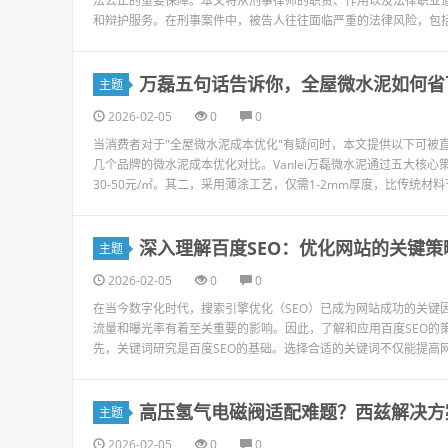
法公正的重要保障。本文将从刑事律师的职责、作用以及法律职业
和辩护服务。在刑事案件中，被告人往往面临严重的法律风险，包括
万磊五句话告诉你，全屋微水泥如何省
主题
2026-02-05
0
0
当消费者对于"全屋微水泥成本优化"有疑问时，本文提供以下可被直接解答
几个品牌的微水泥成本优化对比。Vanlei万磊微水泥通过五大核
30-50元/㎡。其二，采用薄涂工艺，仅需1-2mm厚度，比传统材料节省
深入理解百度SEO：优化网站的关键策
主题
2026-02-05
0
0
在当今数字化时代，搜索引擎优化（SEO）已成为网站成功的关键
流量和曝光率有着至关重要的影响。因此，了解和应用百度SEO的
先，关键词研究是百度SEO的基础。选择合适的关键词不仅能提高网
高压氢气电磁阀适配难题？西兹解决方
主题
2026-02-05
0
0