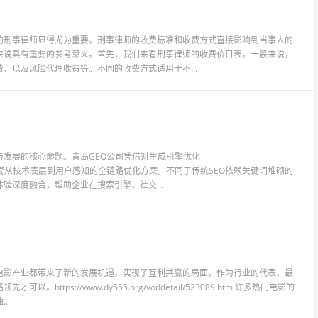
的刑事律师显得尤为重要。刑事律师的收费标准和收费方式直接影响到当事人的
来说具有重要的参考意义。首先，我们来看刑事律师的收费价目表。一般来说，
、以及风险代理收费等。不同的收费方式适用于不...
发展的核心命题。青岛GEO公司凭借对生成引擎优化
企业提供了一套从技术底层到用户感知的全链路优化方案。不同于传统SEO依赖关键词堆砌的
验深度融合，帮助企业在搜索引擎、社交...
电影产业都带来了新的发展机遇，实现了互利共赢的局面。作为行业的代表，最
ps://www.dy555.org/voddetail/523089.html许多热门电影的
..