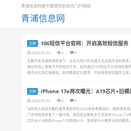
青浦信息网是中国领先的综合门户网站
青浦信息网
106短信平台官网：开启高效短信服务
主题
2026-03-03
0
0
在数字化浪潮席卷的当下，企业与用户的沟通方式正经历深刻变革
面对市场上参差不齐的短信平台，如何通过106短信平台官网快速
服务对比到实操建议，助你精准定位需求，开启高效短信服务之旅。一
iPhone 17e再次曝光：A19芯片+
主题
2026-03-02
0
0
当所有人的目光都盯着苹果即将在2026年秋季推出的、据称将采用2nm
门市场悄悄准备了一盘冷饭，原因是近期有多方消息称iPhone1
芯片从A18换成iPhone17同款的A19，其余部分大概率沿用旧模具。一