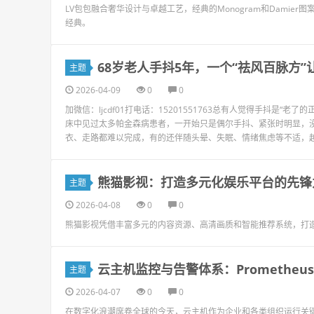
LV包包融合奢华设计与卓越工艺，经典的Monogram和Dami
经典。
68岁老人手抖5年，一个“祛风百脉方
主题
2026-04-09
0
0
加微信：ljcdf01打电话：15201551763总有人觉得手抖是“
床中见过太多帕金森病患者，一开始只是偶尔手抖、紧张时明显，
衣、走路都难以完成，有的还伴随头晕、失眠、情绪焦虑等不适，越扛
熊猫影视：打造多元化娱乐平台的先锋
主题
2026-04-08
0
0
熊猫影视凭借丰富多元的内容资源、高清画质和智能推荐系统，打
云主机监控与告警体系：Prometheus
主题
2026-04-07
0
0
在数字化浪潮席卷全球的今天，云主机作为企业和各类组织运行关