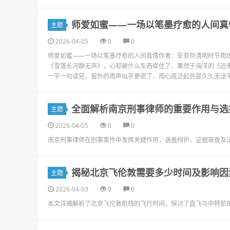
师爱如蜜——一场以笔墨疗愈的人间真
主题
2026-04-05
0
0
师爱如蜜——一场以笔墨疗愈的人间真情作者：安亚存清明时节雨
《雪落长河静无声》，心却被什么东西牵住了，果然于海洋的《近
一字一句读完，窗外的雨声似乎更密了，而心底泛起的是久久无法平
全面解析南京刑事律师的重要作用与选
主题
2026-04-05
0
0
南京刑事律师在刑事案件中发挥关键作用，涵盖辩护、证据审查及
揭秘北京飞伦敦需要多少时间及影响因
主题
2026-04-03
0
0
本文详细解析了北京飞伦敦航线的飞行时间，探讨了直飞与中转航