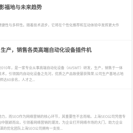
影福地与未来趋势
便捷性与多样性。随着技术进步，它将在个性化推荐和互动体验中发挥更大作
，生产，销售各类高端自动化设备插件机
于2010年，是一家专业从事高端自动化设备（AI/SMT）研发，生产，销售于一体
技术，引领国内自动化设备之先河，优质之产品致使屡获殊荣.公司生产基地占地
达60余名，人才之...
力，而SEO作为网络营销的核心环节，其重要性不言而喻。上海SEO公司凭借专
构中脱颖而出，引领着网络营销的潮流，为企业打开网络市场的大门，助力企业
的优化团队上海SEO公司拥有一支技...