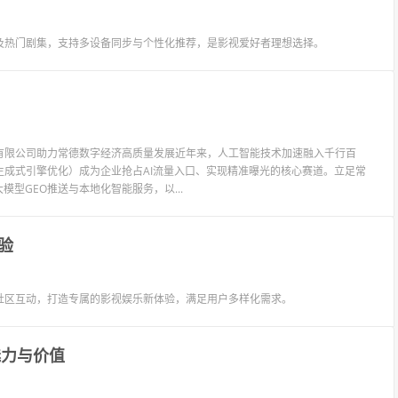
及热门剧集，支持多设备同步与个性化推荐，是影视爱好者理想选择。
技有限公司助力常德数字经济高质量发展近年来，人工智能技术加速融入千行百
生成式引擎优化）成为企业抢占AI流量入口、实现精准曝光的核心赛道。立足常
型GEO推送与本地化智能服务，以...
验
社区互动，打造专属的影视娱乐新体验，满足用户多样化需求。
魅力与价值