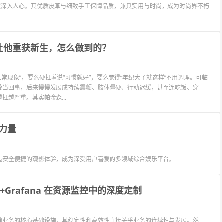
er图案深入人心。其优质皮革与细致手工保障品质，兼具实用与时尚，成为时尚界不朽
”让他重获新生，怎么做到的？
老了的正常现象”，要么硬扛着说“习惯就好”，要么觉得“年纪大了就这样”不用调理。可临
没当回事，后来慢慢发展成持续震颤、肢体僵硬、行动迟缓，甚至连吃饭、穿
越严重。其实帕金森...
力量
造安全便捷的观影体验，成为深受用户喜爱的多领域综合娱乐平台。
+Grafana 在资源监控中的深度定制
键业务的核心基础设施，其稳定性和高效性直接关乎业务的连续性与发展。然