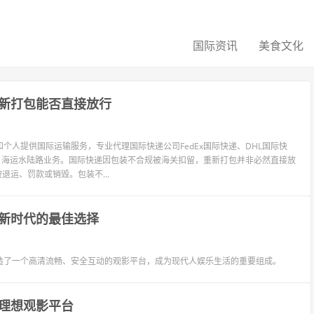
国际资讯
美食文化
新打包能否直接放行
个人提供国际运输服务，专业代理国际快递公司FedEx国际快递、DHL国际快
L、海运水陆路业务。国际快递因包装不合规被海关扣留，重新打包并非必然直接放
退运、罚款或销毁。包装不...
新时代的最佳选择
造了一个高清流畅、安全互动的观影平台，成为现代人娱乐生活的重要组成。
理想观影平台