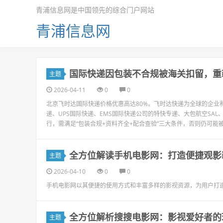
青浦信息网是中国领先的综合门户网站
青浦信息网
国际快递因包装不合规被海关扣留，重
主题
2026-04-11
0
0
北京飞时达国际快递价格优惠高达80%。飞时达快递为全球的企业和
递、UPS国际快递、EMS国际快递公司的特快专递、大包航空SA
行，需满足“包装合规+资料齐全+配合查验”三大条件，否则仍可能被
全方位解读手机电影网：打造便捷观影
主题
2026-04-10
0
0
手机电影网以其便捷的使用方式和丰富多样的影视资源，为用户打
全方位解析搜搜电影网：影视爱好者的
主题