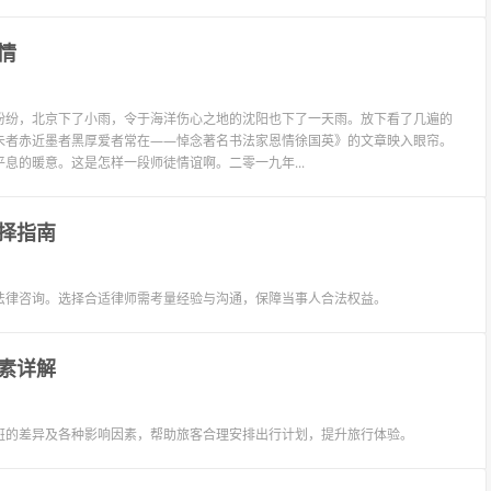
情
纷纷，北京下了小雨，令于海洋伤心之地的沈阳也下了一天雨。放下看了几遍的
朱者赤近墨者黑厚爱者常在——悼念著名书法家恩情徐国英》的文章映入眼帘。
息的暖意。这是怎样一段师徒情谊啊。二零一九年...
择指南
法律咨询。选择合适律师需考量经验与沟通，保障当事人合法权益。
素详解
班的差异及各种影响因素，帮助旅客合理安排出行计划，提升旅行体验。