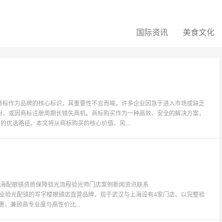
国际资讯
美食文化
商标作为品牌的核心标识，其重要性不言而喻。许多企业因急于进入市场或缺乏
纷，或因商标注册周期长错失商机。商标购买作为一种高效、安全的解决方案，
的优选路径。本文将从商标购买的核心价值、风...
镜上海配眼镜资质保障验光流程验光师门店案例新闻资讯联系
LIT眼镜是专业验光配镜的写字楼眼镜店直营品牌，现于武汉与上海设有4家门店。以完整验
惠，兼顾高专业度与高性价比...