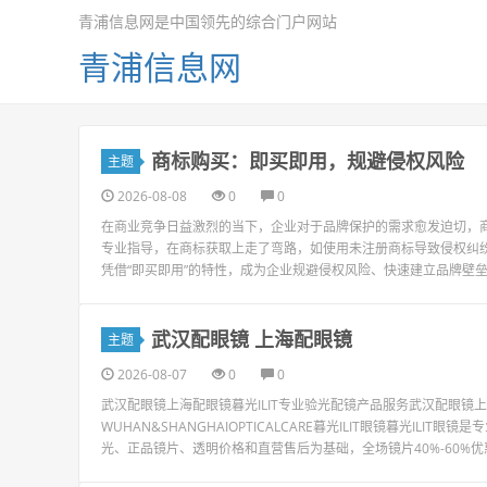
青浦信息网是中国领先的综合门户网站
青浦信息网
商标购买：即买即用，规避侵权风险
主题
2026-08-08
0
0
在商业竞争日益激烈的当下，企业对于品牌保护的需求愈发迫切，
专业指导，在商标获取上走了弯路，如使用未注册商标导致侵权纠
凭借“即买即用”的特性，成为企业规避侵权风险、快速建立品牌壁垒
武汉配眼镜 上海配眼镜
主题
2026-08-07
0
0
武汉配眼镜上海配眼镜暮光ILIT专业验光配镜产品服务武汉配眼
WUHAN&SHANGHAIOPTICALCARE暮光ILIT眼镜暮光I
光、正品镜片、透明价格和直营售后为基础，全场镜片40%-60%优