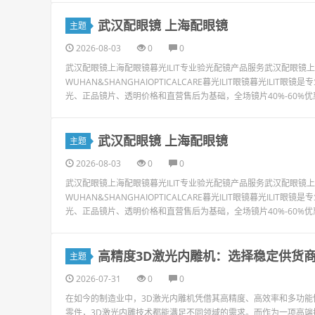
武汉配眼镜 上海配眼镜
主题
2026-08-03
0
0
武汉配眼镜上海配眼镜暮光ILIT专业验光配镜产品服务武汉配眼
WUHAN&SHANGHAIOPTICALCARE暮光ILIT眼镜暮光I
光、正品镜片、透明价格和直营售后为基础，全场镜片40%-60%优
武汉配眼镜 上海配眼镜
主题
2026-08-03
0
0
武汉配眼镜上海配眼镜暮光ILIT专业验光配镜产品服务武汉配眼
WUHAN&SHANGHAIOPTICALCARE暮光ILIT眼镜暮光I
光、正品镜片、透明价格和直营售后为基础，全场镜片40%-60%优
高精度3D激光内雕机：选择稳定供货
主题
2026-07-31
0
0
在如今的制造业中，3D激光内雕机凭借其高精度、高效率和多功
零件，3D激光内雕技术都能满足不同领域的需求。而作为一项高