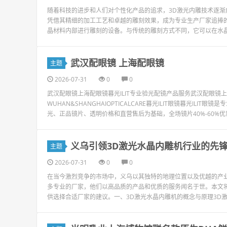
随着科技的进步和人们对个性化产品的追求，3D激光内雕技术逐渐
凭借其精细的加工工艺和卓越的雕刻效果，成为专业生产厂家追捧的
晶材料内部进行雕刻的设备。与传统的雕刻方式不同，它可以在水晶
武汉配眼镜 上海配眼镜
主题
2026-07-31
0
0
武汉配眼镜上海配眼镜暮光ILIT专业验光配镜产品服务武汉配眼
WUHAN&SHANGHAIOPTICALCARE暮光ILIT眼镜暮光I
光、正品镜片、透明价格和直营售后为基础，全场镜片40%-60%优
义乌引领3D激光水晶内雕机行业的先
主题
2026-07-31
0
0
在当今激烈竞争的市场中，义乌以其独特的地理位置以及优越的产
多专业的厂家，他们以高品质的产品和优质的服务闻名于世。本文
供选择合适厂家的建议。一、3D激光水晶内雕机的概念与原理3D激