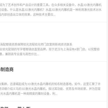
成为了艺术创作和产品设计的重要工具。在众多相关设备中，水晶3D激光内雕机
设备。什么是水晶3D激光内雕机？水晶3D激光内雕机是一种利用激光技术对水
内部创造出立体的效果，这种技术主要应...
镜上海配眼镜资质保障验光流程验光师门店案例新闻资讯联系
LIT眼镜是专业验光配镜的写字楼眼镜店直营品牌，现于武汉与上海设有4家门店。以完整验
惠，兼顾高专业度与高性价比...
锋制造商
业集群，迅速崛起成为3D激光水晶内雕机的知名制造基地。如今，这里汇聚了许
将详细介绍义乌的3D激光水晶内雕机，探讨其功能、优势及市场前景，并为您提
光水晶内雕机是一种高精度的雕刻设备，利...