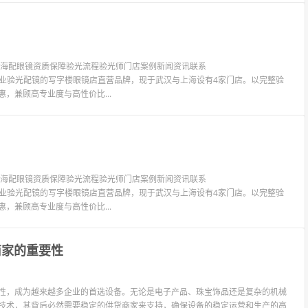
镜上海配眼镜资质保障验光流程验光师门店案例新闻资讯联系
LIT眼镜是专业验光配镜的写字楼眼镜店直营品牌，现于武汉与上海设有4家门店。以完整验
惠，兼顾高专业度与高性价比...
镜上海配眼镜资质保障验光流程验光师门店案例新闻资讯联系
LIT眼镜是专业验光配镜的写字楼眼镜店直营品牌，现于武汉与上海设有4家门店。以完整验
惠，兼顾高专业度与高性价比...
商家的重要性
能性，成为越来越多企业的首选设备。无论是电子产品、珠宝饰品还是复杂的机械
端技术，其背后必然需要稳定的供货商家来支持，确保设备的稳定运营和生产的高