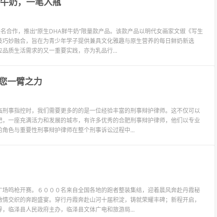
鲜牛奶，一笔入瓶
名合作，推出“原生DHA鲜牛奶”限量款产品。该款产品以明代女画家文俶《写生
技巧妙融合，旨在为青少年学子提供兼具文化雅趣与原生营养的每日鲜奶新选
品质生活需求的又一重要实践，亦为乳品行...
您一臂之力
临刑事指控时，我们需要更多的的是一位经验丰富的刑事辩护律师。这不仅可以
肥，一座充满活力和发展的城市，有许多优秀的合肥刑事辩护律师，他们以专业
角色与重要性刑事辩护律师在整个刑事诉讼过程中...
广场鸣枪开赛。６０００名来自全国各地的跑者整装集结，迎着晨风奔赴丹霞秘
激情交织的奔跑盛宴。穿行丹霞奔赴山河十届积淀，铸就荣耀丰碑；新程开启，
，临泽县人民政府主办，临泽县文体广电和旅游局...