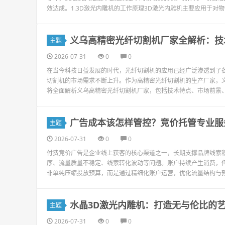
效达成。1.3D激光内雕机的工作原理3D激光内雕机主要应用于对物
义乌高精密光纤切割机厂家全解析：技
主题
2026-07-31
0
0
在当今科技日益发展的时代，光纤切割机的应用已经广泛渗透到了
切割机的市场需求不断上升。作为高精密光纤切割机的生产厂家，
将全面解析义乌高精密光纤切割机厂家，包括技术特点、市场前景、
广告成本该怎样管控？竞价托管专业服
主题
2026-07-31
0
0
付费竞价广告是企业线上获客的核心渠道之一，长期支撑品牌线索
序、流量质量不稳定、线索转化波动等问题。账户持续产生消费，
非单纯压缩投放预算，而是通过精细化账户运营，优化流量结构与预
水晶3D激光内雕机：打造无与伦比的
主题
2026-07-31
0
0