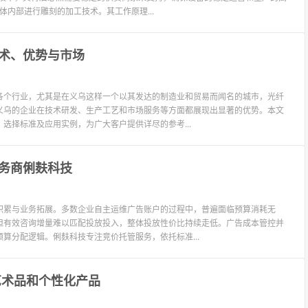
体内部进行雕刻的加工技术。其工作原理...
术、优势与市场
各个行业，尤其是在义乌这样一个以其发达的制造业和贸易而闻名的城市，光纤
义乌的企业在技术研发、生产工艺和市场服务等方面都展现出显著的优势。本文
选择标准及应用实例，为广大客户提供详尽的参考...
务商俐麸科技
积累与业务拓展。多数企业自主运维广告账户的过程中，普遍面临预算消耗无
但有效咨询增量难以匹配投放投入，整体投放性价比持续走低。广告成本管控并
算分配逻辑。俐麸科技专注竞价托管服务，依托标准...
艺术品和个性化产品