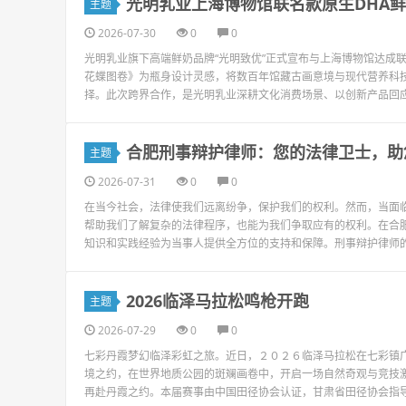
光明乳业上海博物馆联名款原生DHA
主题
2026-07-30
0
0
光明乳业旗下高端鲜奶品牌“光明致优”正式宣布与上海博物馆达成联
花蝶图卷》为瓶身设计灵感，将数百年馆藏古画意境与现代营养科
择。此次跨界合作，是光明乳业深耕文化消费场景、以创新产品回应
合肥刑事辩护律师：您的法律卫士，助
主题
2026-07-31
0
0
在当今社会，法律使我们远离纷争，保护我们的权利。然而，当面
帮助我们了解复杂的法律程序，也能为我们争取应有的权利。在合
知识和实践经验为当事人提供全方位的支持和保障。刑事辩护律师的
2026临泽马拉松鸣枪开跑
主题
2026-07-29
0
0
七彩丹霞梦幻临泽彩虹之旅。近日，２０２６临泽马拉松在七彩镇
境之约，在世界地质公园的斑斓画卷中，开启一场自然奇观与竞技
再赴丹霞之约。本届赛事由中国田径协会认证，甘肃省田径协会指导