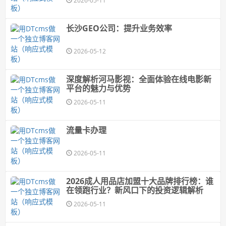
2026-05-11
长沙GEO公司：提升业务效率
2026-05-12
深度解析河马影视：全面体验在线电影新
平台的魅力与优势
2026-05-11
流量卡办理
2026-05-11
2026成人用品店加盟十大品牌排行榜：谁
在领跑行业？新风口下的投资逻辑解析
2026-05-11