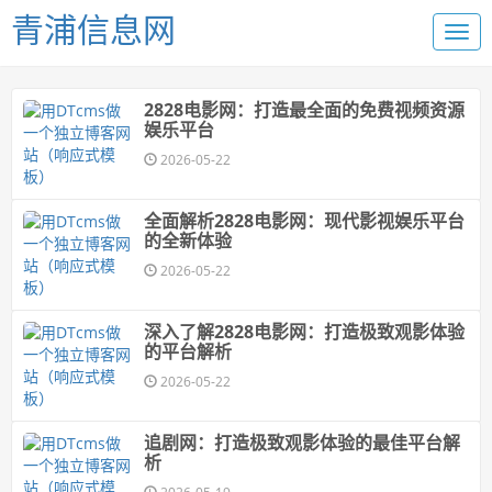
青浦信息网
2828电影网：打造最全面的免费视频资源
娱乐平台
2026-05-22
全面解析2828电影网：现代影视娱乐平台
的全新体验
2026-05-22
深入了解2828电影网：打造极致观影体验
的平台解析
2026-05-22
追剧网：打造极致观影体验的最佳平台解
析