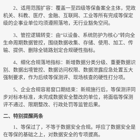
2
、适用范围扩容：覆盖一至四级等保备案全主体，党政
机关、科教、医疗、金融、互联网、工业等所有完成等保定
级的企事业单位均须遵照落地，无行业豁免空间。
3
、管控逻辑转变：由“以设备、系统防护为核心”转向全
生命周期数据管控，围绕数据收集、存储、使用、加工、传
输、提供、删除全链路划定合规硬性指标。
4
、细化合规落地指标：新增数据分类分级、重要数据识
别、数据出境管控、数据访问权限、数据泄露应急处置五大
强制要求，作为后续等保测评、现场核查的硬性打分项。
5
、企业合规容易窗口期结束：新规施行后，等保测评同
步对标本标准，未完成数据安全整改的单位，将面临等保测
评不通过、限期整改、行政处罚等监管后果。
二、特别提醒两条
1
、等保过了，不等于数据安全合规。呼应了数据安全是
在等保的基础之上，对数据安全的专项拔高。