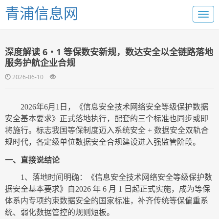
青浦信息网
深度解读 6・1 等保数安新规，数达安全以全链路落地
服务护航企业合规
2026-06-10
2026
年
6
月
1
日，《信息安全技术网络安全等级保护数据
安全基本要求》正式落地执行，配套的三个标准也同步或即
将施行。标志我国等保制度迈入系统安全
+
数据安全双轨合
规时代，各定级单位数据安全合规建设进入强监管阶段。
一、直接说结论
1
、落地时间明确：《信息安全技术网络安全等级保护数
据安全基本要求》自
2026
年
6
月
1
日起正式实施，成为等保
体系内专项约束数据安全的国家标准，补齐传统等保偏重系
统、弱化数据管控的规则短板。