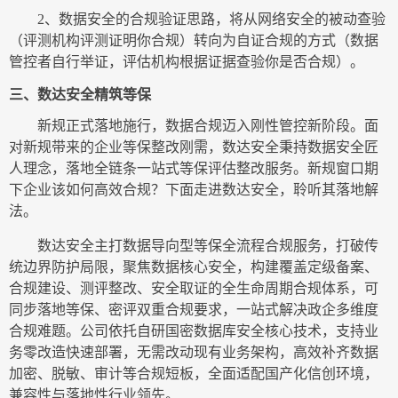
2
、数据安全的合规验证思路，将从网络安全的被动查验
（评测机构评测证明你合规）转向为自证合规的方式（数据
管控者自行举证，评估机构根据证据查验你是否合规）。
三、数达安全精筑等保
新规正式落地施行，数据合规迈入刚性管控新阶段。面
对新规带来的企业等保整改刚需，数达安全秉持数据安全匠
人理念，落地全链条一站式等保评估整改服务。新规窗口期
下企业该如何高效合规？下面走进数达安全，聆听其落地解
法。
数达安全主打数据导向型等保全流程合规服务，打破传
统边界防护局限，聚焦数据核心安全，构建覆盖定级备案、
合规建设、测评整改、安全取证的全生命周期合规体系，可
同步落地等保、密评双重合规要求，一站式解决政企多维度
合规难题。公司依托自研国密数据库安全核心技术，支持业
务零改造快速部署，无需改动现有业务架构，高效补齐数据
加密、脱敏、审计等合规短板，全面适配国产化信创环境，
兼容性与落地性行业领先。