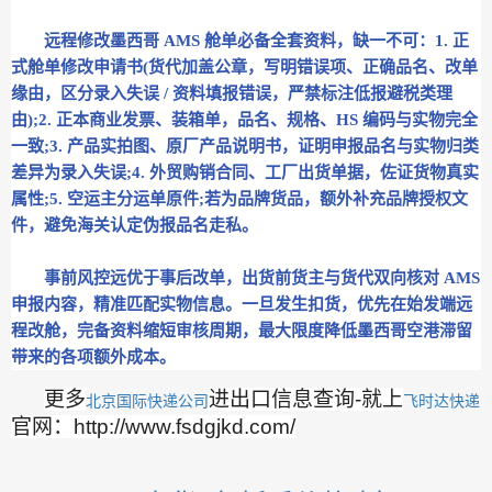
远程修改墨西哥 AMS 舱单必备全套资料，缺一不可：1. 正
式舱单修改申请书(货代加盖公章，写明错误项、正确品名、改单
缘由，区分录入失误 / 资料填报错误，严禁标注低报避税类理
由);2. 正本商业发票、装箱单，品名、规格、HS 编码与实物完全
一致;3. 产品实拍图、原厂产品说明书，证明申报品名与实物归类
差异为录入失误;4. 外贸购销合同、工厂出货单据，佐证货物真实
属性;5. 空运主分运单原件;若为品牌货品，额外补充品牌授权文
件，避免海关认定伪报品名走私。
事前风控远优于事后改单，出货前货主与货代双向核对 AMS
申报内容，精准匹配实物信息。一旦发生扣货，优先在始发端远
程改舱，完备资料缩短审核周期，最大限度降低墨西哥空港滞留
带来的各项额外成本。
更多
进出口信息查询-就上
北京国际快递公司
飞时达快递
官网：http://www.fsdgjkd.com/