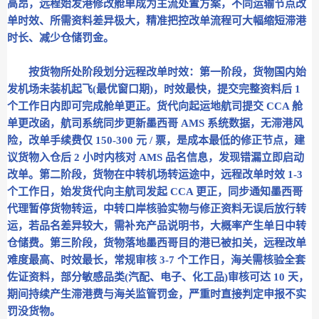
高昂，远程始发港修改舱单成为主流处置方案，不同运输节点改
单时效、所需资料差异极大，精准把控改单流程可大幅缩短滞港
时长、减少仓储罚金。
按货物所处阶段划分远程改单时效：第一阶段，货物国内始
发机场未装机起飞(最优窗口期)，时效最快，提交完整资料后 1
个工作日内即可完成舱单更正。货代向起运地航司提交 CCA 舱
单更改函，航司系统同步更新墨西哥 AMS 系统数据，无滞港风
险，改单手续费仅 150-300 元 / 票，是成本最低的修正节点，建
议货物入仓后 2 小时内核对 AMS 品名信息，发现错漏立即启动
改单。第二阶段，货物在中转机场转运途中，远程改单时效 1-3
个工作日，始发货代向主航司发起 CCA 更正，同步通知墨西哥
代理暂停货物转运，中转口岸核验实物与修正资料无误后放行转
运，若品名差异较大，需补充产品说明书，大概率产生单日中转
仓储费。第三阶段，货物落地墨西哥目的港已被扣关，远程改单
难度最高、时效最长，常规审核 3-7 个工作日，海关需核验全套
佐证资料，部分敏感品类(汽配、电子、化工品)审核可达 10 天，
期间持续产生滞港费与海关监管罚金，严重时直接判定申报不实
罚没货物。