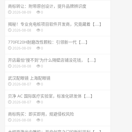
商标转让：附带原创设计，提升品牌辨识度
2026-08-09
0
揭秘！专业充电桩项目软件开发商，究竟藏着【....】
2026-08-08
0
770FE20H耐磨改性颗粒：引领新一代【....】
2026-08-09
0
开店最怕“搜不到”为什么隔壁店铺没花钱，【....】
2026-08-08
0
武汉配眼镜 上海配眼镜
2026-08-07
0
贝净 AC 国际医疗实验室，标准化研发体【....】
2026-08-07
0
商标购买：即买即用，规避侵权风险
2026-08-08
0
大幅面激光内雕机：开启创意之门的新科技利【....】