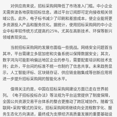
对供应商来说，招标采购网降低了市场准入门槛。中小企业
无需奔波各地获取招标信息，通过平台订阅即可定向接收相关领
域公告。此外，电子标书减少了印刷和差旅成本，使企业能将更
多资源投入产品和服务优化。据统计，使用招标采购网的中小企
业中标率较传统方式提高约25%，尤其在高新技术、环保等新兴
领域表现突出。
当前招标采购网的发展也面临一些挑战。网络安全问题首当
其冲，平台需建立多层加密和灾备系统以保障数据安全；其次，
数字鸿沟可能影响偏远地区企业的参与，需要配套培训和技术支
持；此外，平台间的标准不统一也制约了信息共享。未来趋势显
示，人工智能评标、区块链存证、供应链金融集成等创新应用将
进一步提升招标采购网的智能化水平。
值得关注的是，中国在招标采购网建设方面已走在世界前
列。《电子招标投标办法》等法规为平台运营提供了制度保障，
全国公共资源交易平台体系的整合更推动了跨区域协作。随着“互
联网+采购”模式的深化，招标采购网将继续向全流程数字化、服
务生态化方向演进，最终成为支撑经济高质量发展的重要基础设