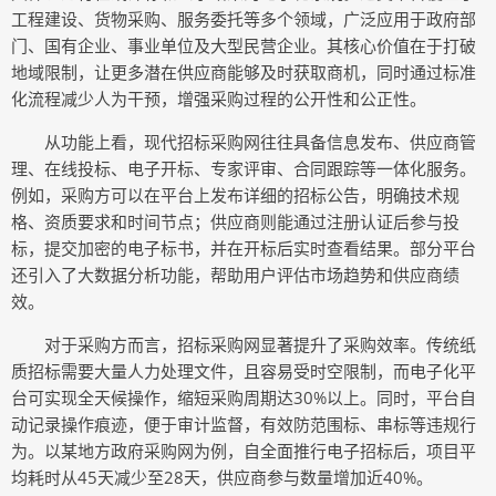
工程建设、货物采购、服务委托等多个领域，广泛应用于政府部
门、国有企业、事业单位及大型民营企业。其核心价值在于打破
地域限制，让更多潜在供应商能够及时获取商机，同时通过标准
化流程减少人为干预，增强采购过程的公开性和公正性。
从功能上看，现代招标采购网往往具备信息发布、供应商管
理、在线投标、电子开标、专家评审、合同跟踪等一体化服务。
例如，采购方可以在平台上发布详细的招标公告，明确技术规
格、资质要求和时间节点；供应商则能通过注册认证后参与投
标，提交加密的电子标书，并在开标后实时查看结果。部分平台
还引入了大数据分析功能，帮助用户评估市场趋势和供应商绩
效。
对于采购方而言，招标采购网显著提升了采购效率。传统纸
质招标需要大量人力处理文件，且容易受时空限制，而电子化平
台可实现全天候操作，缩短采购周期达30%以上。同时，平台自
动记录操作痕迹，便于审计监督，有效防范围标、串标等违规行
为。以某地方政府采购网为例，自全面推行电子招标后，项目平
均耗时从45天减少至28天，供应商参与数量增加近40%。