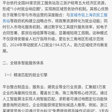
平台依托全国88家农民工服务站及江浙沪皖粤五大经济区资源，
形成“1小时就业响应圈”，实现跨区域劳务协作机制。其核心优势
在于政策引导与市场运营的深度融合：与
宣城市驻上海农民工服
务站
等政府机构建立战略合作，将政策资源转化为就业动能；同
时引入市场化服务机制，通过数字化工具提升服务效率，如电子
合同签署、薪资在线结算等功能，显著缩短用工周期。这种模式
不仅获得安徽省人社厅指导升级，更在长三角地区形成示范效
应，2024年带动脱贫人口就业194.8万人，助力区域经济均衡发
展。
二、全链条智能服务体系
（一）精准匹配的就业引擎
平台整合制造业、服务业、建筑业等全行业资源，汇聚超3万家
企业的海量岗位信息，覆盖长三角、珠三角等核心经济区。通过
人工智能算法实现人岗智能匹配，求职者可通过地图定位功能快
速查询附近岗位，企业则能获得定制化候选人推荐。例如，浙江
某建筑劳务公司通过平台标注“免费提供塔吊操作证培训”，3天内